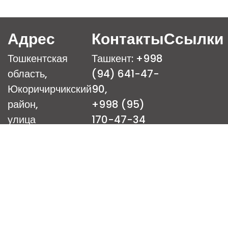
Адрес
Контакты
Ссылки
Тошкентская
Ташкент: +998
область,
(94) 641-47-
Юкоричирчикский
90,
район,
+998 (95)
улица
170-47-34
Фидойилар, дом 1
Таш. Область:
+998 (93)
Город Ташкент,
164-16-00
Яккасарайский
район,
улица Кушбеги,
дом 18